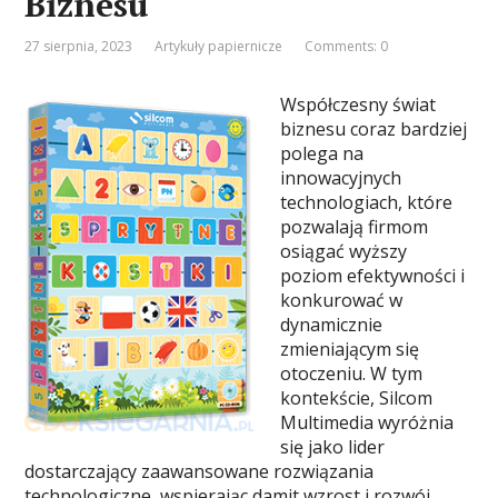
Biznesu
27 sierpnia, 2023
Artykuły papiernicze
Comments: 0
Współczesny świat
biznesu coraz bardziej
polega na
innowacyjnych
technologiach, które
pozwalają firmom
osiągać wyższy
poziom efektywności i
konkurować w
dynamicznie
zmieniającym się
otoczeniu. W tym
kontekście, Silcom
Multimedia wyróżnia
się jako lider
dostarczający zaawansowane rozwiązania
technologiczne, wspierając damit wzrost i rozwój