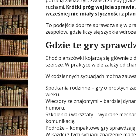
potrafią zaskoczyć, zwłaszcza gdy grac
ruchami.
Krótki próg wejścia sprawia,
wcześniej nie miały styczności z pl
To podejście dobrze sprawdza się w prac
zespołów, gdzie liczy się szybkie wdroże
Gdzie te gry sprawdz
Choć planszówki kojarzą się głównie z 
szersze. W praktyce wiele zależy od ch
W codziennych sytuacjach można zauważ
Spotkania rodzinne – gry o prostych 
wieku.
Wieczory ze znajomymi – bardziej dynam
humoru.
Szkolenia i warsztaty – wybrane mecha
komunikację.
Podróże – kompaktowe gry sprawdzają si
W każdej z tych sytuacji znaczenie ma te