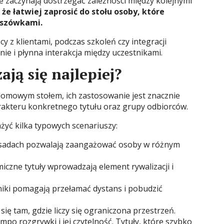
ze zaczynają dostrzegać zależności między kolejnymi
 że łatwiej zaprosić do stołu osoby, które
anszówkami.
y z klientami, podczas szkoleń czy integracji
nie i płynna interakcja między uczestnikami.
ają się najlepiej?
domowym stołem, ich zastosowanie jest znacznie
arakteru konkretnego tytułu oraz grupy odbiorców.
yć kilka typowych scenariuszy:
zasadach pozwalają zaangażować osoby w różnym
iczne tytuły wprowadzają element rywalizacji i
niki pomagają przełamać dystans i pobudzić
ę tam, gdzie liczy się ograniczona przestrzeń.
mpo rozgrywki i jej czytelność. Tytuły, które szybko