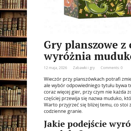
Gry planszowe z 
wyróżnia muduk
12 maja, 2026
Zabawki i gry
Comments: 0
Wieczór przy planszówkach potrafi zmie
ale wybór odpowiedniego tytułu bywa tru
coraz więcej gier, przy czym nie każda 
częściej przewija się nazwa muduko, kt
Warto przyjrzeć się bliżej temu, co stoi
codzienne granie.
Jakie podejście wy