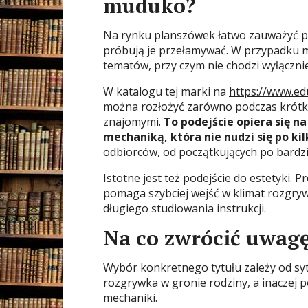
muduko?
Na rynku planszówek łatwo zauważyć p
próbują je przełamywać. W przypadku 
tematów, przy czym nie chodzi wyłącznie
W katalogu tej marki na
https://www.ed
można rozłożyć zarówno podczas krótkie
znajomymi.
To podejście opiera się n
mechaniką, która nie nudzi się po kil
odbiorców, od początkujących po bardzi
Istotne jest też podejście do estetyki. P
pomaga szybciej wejść w klimat rozgryw
długiego studiowania instrukcji.
Na co zwrócić uwagę
Wybór konkretnego tytułu zależy od sytu
rozgrywka w gronie rodziny, a inaczej 
mechaniki.