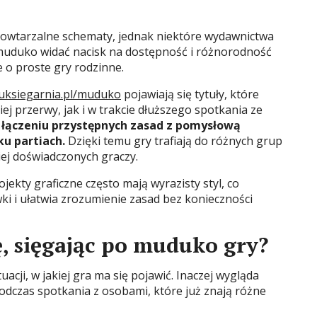
owtarzalne schematy, jednak niektóre wydawnictwa
muduko widać nacisk na dostępność i różnorodność
 o proste gry rodzinne.
uksiegarnia.pl/muduko
pojawiają się tytuły, które
j przerwy, jak i w trakcie dłuższego spotkania ze
a łączeniu przystępnych zasad z pomysłową
ku partiach.
Dzięki temu gry trafiają do różnych grup
ej doświadczonych graczy.
rojekty graficzne często mają wyrazisty styl, co
ki i ułatwia zrozumienie zasad bez konieczności
, sięgając po muduko gry?
acji, w jakiej gra ma się pojawić. Inaczej wygląda
podczas spotkania z osobami, które już znają różne