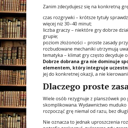
Zanim zdecydujesz się na konkretną grę
czas rozgrywki – krótsze tytuły spraw
więcej niż 30–40 minut;
liczba graczy – niektóre gry dobrze dzia
grupie;
poziom złożoności – proste zasady przy
rozbudowane mechaniki utrzymują uwag
tematyka – klimat gry często decyduje o 
Dobrze dobrana gra nie dominuje spo
elementem, który integruje uczestn
jej do konkretnej okazji, a nie kierowan
Dlaczego proste zas
Wiele osób rezygnuje z planszówek po p
skomplikowana. Wydawnictwo muduko cz
rozpocząć grę niemal od razu, bez dług
Nie oznacza to jednak uproszczenia ro