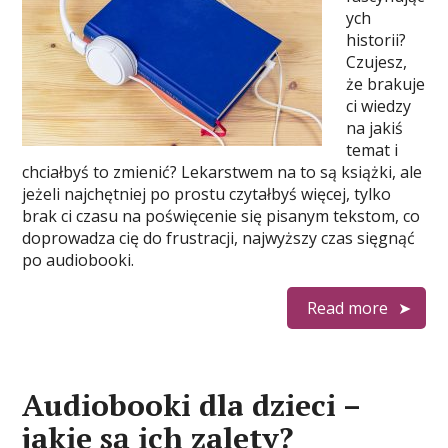
ych
historii?
Czujesz,
że brakuje
ci wiedzy
na jakiś
temat i
chciałbyś to zmienić? Lekarstwem na to są książki, ale
jeżeli najchętniej po prostu czytałbyś więcej, tylko
brak ci czasu na poświęcenie się pisanym tekstom, co
doprowadza cię do frustracji, najwyższy czas sięgnąć
po audiobooki.
Read more
Audiobooki dla dzieci –
jakie są ich zalety?