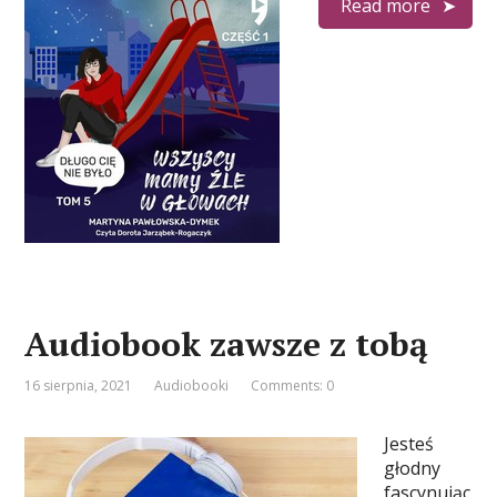
Read more
Audiobook zawsze z tobą
16 sierpnia, 2021
Audiobooki
Comments: 0
Jesteś
głodny
fascynując