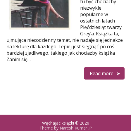
tu być chociażby
niezwykle
popularne w
ostatnich latach
Pięćdziesiąt twarzy
Grey’a. Książka ta,
ujmująca niecodzienny temat, nie nadaje się jednakże
na lekturę dla każdego. Lepiej jest sięgnąć po coś
bardziej zjadliwego, takiego jak chociażby książka
Zanim się…
Read more
Wąchając książki
© 2026
Theme by
Naresh Kumar .P