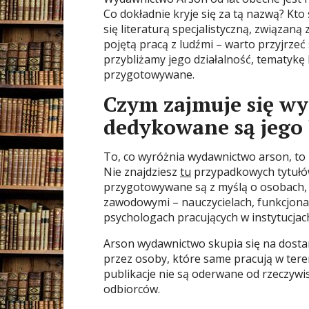
Co dokładnie kryje się za tą nazwą? Kto s
się literaturą specjalistyczną, związan
pojętą pracą z ludźmi – warto przyjrzeć
przybliżamy jego działalność, tematykę 
przygotowywane.
Czym zajmuje się w
dedykowane są jego 
To, co wyróżnia wydawnictwo arson, t
Nie znajdziesz
tu
przypadkowych tytułów
przygotowywane są z myślą o osobach, k
zawodowymi – nauczycielach, funkcjona
psychologach pracujących w instytucjac
Arson wydawnictwo skupia się na dostar
przez osoby, które same pracują w teren
publikacje nie są oderwane od rzeczywi
odbiorców.