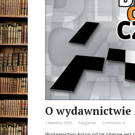
O wydawnictwie
3 kwietnia, 2025
Księgarnie
Comments: 0
Wydawnictwo Arson od lat obecne jest n