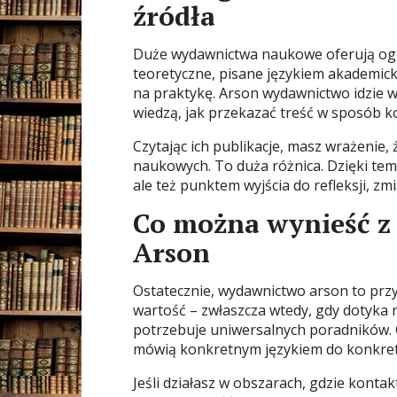
źródła
Duże wydawnictwa naukowe oferują ogrom
teoretyczne, pisane językiem akademic
na praktykę. Arson wydawnictwo idzie w
wiedzą, jak przekazać treść w sposób k
Czytając ich publikacje, masz wrażenie, 
naukowych. To duża różnica. Dzięki temu
ale też punktem wyjścia do refleksji, zm
Co można wynieść z 
Arson
Ostatecznie, wydawnictwo arson to prz
wartość – zwłaszcza wtedy, gdy dotyka
potrzebuje uniwersalnych poradników. 
mówią konkretnym językiem do konkret
Jeśli działasz w obszarach, gdzie konta