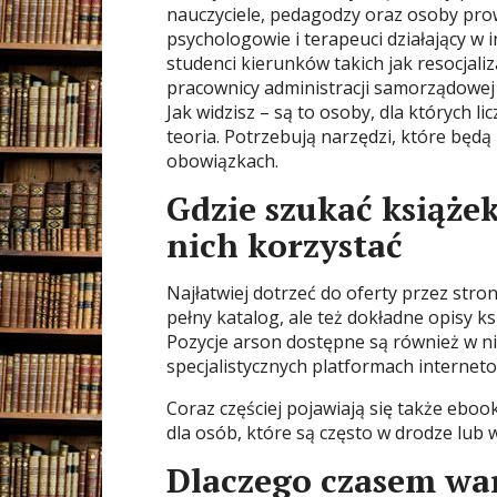
nauczyciele, pedagodzy oraz osoby pr
psychologowie i terapeuci działający w i
studenci kierunków takich jak resocjali
pracownicy administracji samorządowej
Jak widzisz – są to osoby, dla których li
teoria. Potrzebują narzędzi, które będ
obowiązkach.
Gdzie szukać książe
nich korzystać
Najłatwiej dotrzeć do oferty przez stro
pełny katalog, ale też dokładne opisy k
Pozycje arson dostępne są również w n
specjalistycznych platformach internet
Coraz częściej pojawiają się także eboo
dla osób, które są często w drodze lub 
Dlaczego czasem war