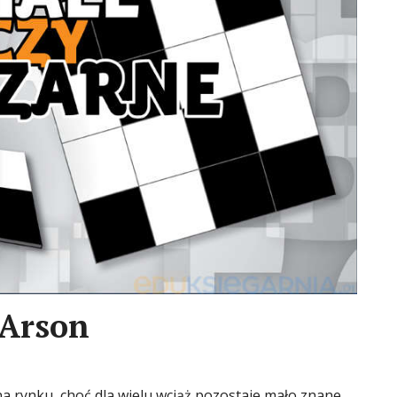
 Arson
a rynku, choć dla wielu wciąż pozostaje mało znane.