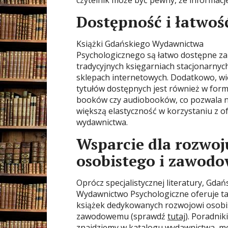
czytelnik może być pewny, że informacje
Dostępność i łatwoś
Książki Gdańskiego Wydawnictwa
Psychologicznego są łatwo dostępne z
tradycyjnych księgarniach stacjonarnych,
sklepach internetowych. Dodatkowo, wi
tytułów dostępnych jest również w form
booków czy audiobooków, co pozwala n
większą elastyczność w korzystaniu z o
wydawnictwa.
Wsparcie dla rozwoj
osobistego i zawod
Oprócz specjalistycznej literatury, Gdań
Wydawnictwo Psychologiczne oferuje ta
książek dedykowanych rozwojowi osobi
zawodowemu (sprawdź
tutaj
). Poradniki
znajdziemy w katalogu wydawnictwa, m