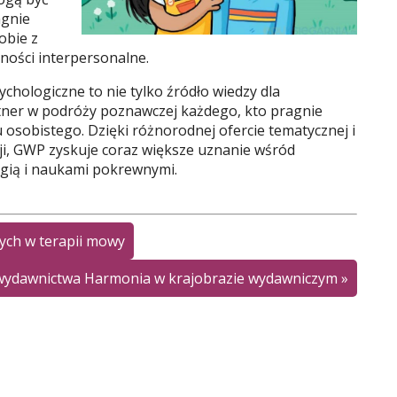
agnie
sobie z
ności interpersonalne.
chologiczne to nie tylko źródło wiedzy dla
rtner w podróży poznawczej każdego, kto pragnie
oju osobistego. Dzięki różnorodnej ofercie tematycznej i
cji, GWP zyskuje coraz większe uznanie wśród
gią i naukami pokrewnymi.
ych w terapii mowy
 wydawnictwa Harmonia w krajobrazie wydawniczym
»