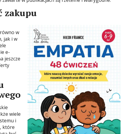
 zawarte w publikacjach są rzetelne i wiarygodne.
ć zakupu
arówno w
 jak i w
ele
ie e-
a jeszcze
ferty
u
owego
skie
kże wiele
stemu i
, które
ogą być