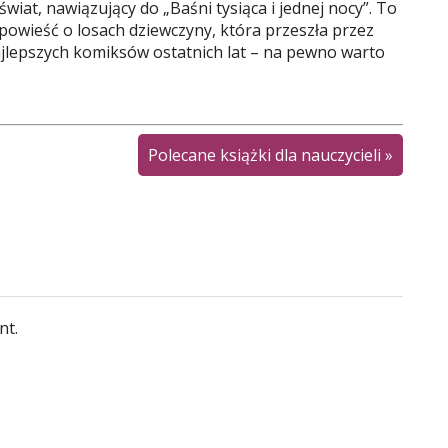
wiat, nawiązujący do „Baśni tysiąca i jednej nocy”. To
owieść o losach dziewczyny, która przeszła przez
najlepszych komiksów ostatnich lat – na pewno warto
Polecane książki dla nauczycieli
»
nt.