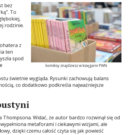
t bez
rką”. To
łębokiej,
j rodzinie.
ohatera z
ia ten
wyszła spod
że
komiksy znajdziesz w księgarni PWN
rostu świetnie wygląda. Rysunki zachowują balans
ością, co dodatkowo podkreśla najważniejsze
pustyni
na Thompsona. Widać, że autor bardzo rozwinął się od
t wypełniona metaforami i ciekawymi wizjami, ale
owy, dzięki czemu całość czyta się jak powieść