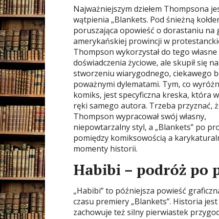
Najważniejszym dziełem Thompsona jes
wątpienia „Blankets. Pod śnieżną kołde
poruszająca opowieść o dorastaniu na g
amerykańskiej prowincji w protestanckie
Thompson wykorzystał do tego własne
doświadczenia życiowe, ale skupił się na
stworzeniu wiarygodnego, ciekawego b
poważnymi dylematami. Tym, co wyróżn
komiks, jest specyficzna kreska, która 
ręki samego autora. Trzeba przyznać, 
Thompson wypracował swój własny,
niepowtarzalny styl, a „Blankets” po p
pomiędzy komiksowością a karykaturaln
momenty historii.
Habibi – podróż po 
„Habibi” to późniejsza powieść graficz
czasu premiery „Blankets”. Historia jes
zachowuje też silny pierwiastek przygod