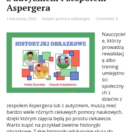
Aspergera
14 września, 2020
Książki i pomoce edukacyjne
Comments: 0
Nauczyciel
e, którzy
prowadzą
rewalidacj
ę albo
trening
umiejętno
ści
społeczny
ch z
dziećmi z
zespołem Aspergera lub z autyzmem, muszą mieć
bardzo wiele różnych ciekawych pomocy naukowych,
dzięki którym zajęcia będą po prostu ciekawsze.
Warto kupić na przykład świetne historyjki
obrazkowe. Takie historyjki edukacyjne służą do