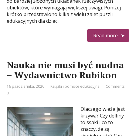
do bardziej złożonych układanek rzeczywistych
obiektów, które wymagają większej uwagi. Poniżej
krótko przedstawiono kilka z wielu zalet puzzli
edukacyjnych dla dzieci.
Read more
Nauka nie musi być nudna
– Wydawnictwo Rubikon
16 października, 2020
Książki i pomoce edukacyjne
Comments:
0
Dlaczego wieża jest
krzywa? Czy delfiny
to ssaki i co to
znaczy, że są
ciepłokrwiste? Czy