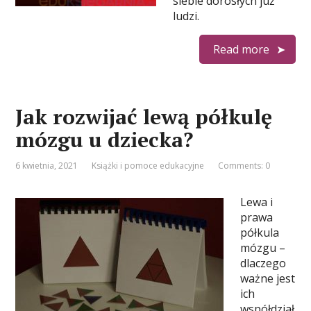
siebie dorosłych już
ludzi.
Read more
Jak rozwijać lewą półkulę
mózgu u dziecka?
6 kwietnia, 2021
Książki i pomoce edukacyjne
Comments: 0
Lewa i
prawa
półkula
mózgu –
dlaczego
ważne jest
ich
współdział