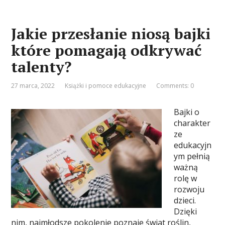
Jakie przesłanie niosą bajki
które pomagają odkrywać
talenty?
27 marca, 2022
Książki i pomoce edukacyjne
Comments: 0
Bajki o
charakter
ze
edukacyjn
ym pełnią
ważną
rolę w
rozwoju
dzieci.
Dzięki
nim, najmłodsze pokolenie poznaje świat roślin,